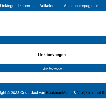
Linktegoed kopen
Artikelen
Alle dochterpagina's
Link toevoegen
Link toevoegen
ight © 2023 Onderdeel van
BaakmanMedia
&
Vrolijk Internet S